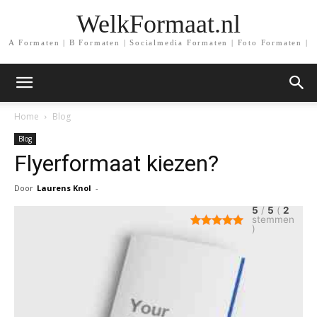
WelkFormaat.nl
A Formaten | B Formaten | Socialmedia Formaten | Foto Formaten |
Home
Blog
Blog
Flyerformaat kiezen?
Door
Laurens Knol
-
5
/
5
(
2
stemmen
)