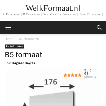
WelkFormaat.nl
A Formaten | B Formaten | Socialmedia Formaten | Foto Formaten |
Home
Papierformaten
Papierformaten
B5 formaat
Door
Rayyaan Bayrak
-
5
/
5
(
69
stemmen
)