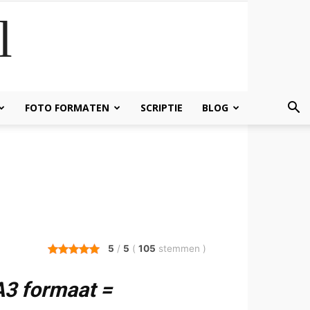
l
FOTO FORMATEN
SCRIPTIE
BLOG
5
/
5
(
105
stemmen
)
A3 formaat =