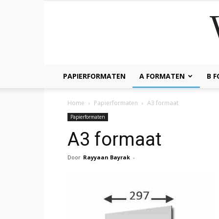
PAPIERFORMATEN
A FORMATEN
B 
Home
Papierformaten
A3 formaat
Papierformaten
A3 formaat
Door
Rayyaan Bayrak
-