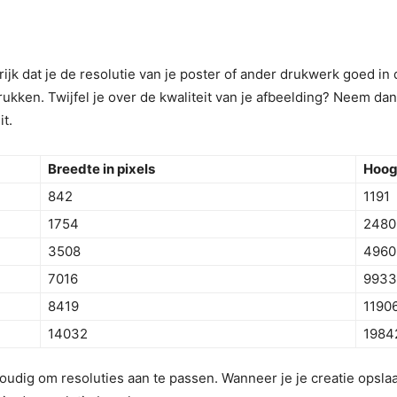
ijk dat je de resolutie van je poster of ander drukwerk goed in d
rukken. Twijfel je over de kwaliteit van je afbeelding? Neem d
it.
Breedte in pixels
Hoogt
842
1191
1754
2480
3508
4960
7016
9933
8419
1190
14032
1984
dig om resoluties aan te passen. Wanneer je je creatie opslaat